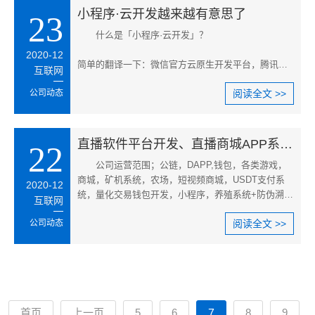
入驻小程序的一系列文章，这个时候就有人会有疑问
小程序·云开发越来越有意思了
23
了：小程序要怎么做？做小程序都需要些什么？小程
什么是「小程序·云开发」？
序定制开发价格多少？对于这些疑问今天小编就给大
家一一解答做小程序之前都需要些什么。
2020-12
简单的翻译一下：微信官方云原生开发平台，腾讯云
互联网
的各种能力加持，用云开发，开发者可以节省大量的
公司动态
阅读全文 >>
开发时间和运维成本，香不香？
直播软件平台开发、直播商城APP系统定制开发公司(图文)
22
公司运营范围；公链，DAPP,钱包，各类游戏，
商城，矿机系统，农场，短视频商城，USDT支付系
2020-12
统，量化交易钱包开发，小程序，养殖系统+防伪溯
互联网
源，陀螺世界开发，玩家盛宴开发， 糖果短视频开
公司动态
阅读全文 >>
发，西柚合约系统开发，粉象生活开发，欢乐拼购系
统开发、帮扶链系统开发，项目包装策划等系统一站
式服务。公司专业提供各类区块宠物游戏模式制度功
能定制开发一站式解决方案，可以提供定制开发服
务，10年积累100人团队，可以开发类似华登区块狗系
统，非平台运营方，玩家勿扰！
首页
上一页
5
6
8
9
7