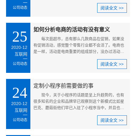
自身的市场前进方向，创新业内经营和销售的新模式
公司动态
阅读全文 >>
和新方法，使自己不断进步、不断成长。
如何分析电商的活动有没有意义
25
每次逛超市，总有那么几款商品在促销，如果没
有促销活动，感觉整个零售行业都不会活了。电商也
2020-12
是一样，活动是电商重要的组成部分，没办过活动的
互联网
电商都不好意思出来见人吧。尤其是刚成立的电商平
公司动态
阅读全文 >>
台，如果有足够的银子，恨不得天天做活动。为何会
这样热衷于活动。
定制小程序前需要做的事
24
现今，关于小程序的话题是呈上升趋势的，也有
很多知名的企业和品牌早已观察到这个新模式比如星
2020-12
巴克、蘑菇街他们早已入驻了小程序当中，并且也获
互联网
得了不错的收益，当然了面对这样一个全新的模式有
公司动态
阅读全文 >>
人去做就会有人观望，毕竟对于小程序他们还是有很
多的疑问，不敢盲目的去做，以前就有人写过很多关
于小程序的文章，也有给人们分析有什么行业是适合