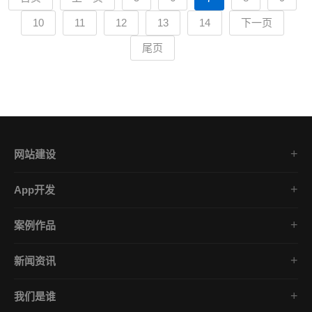
10
11
12
13
14
下一页
尾页
网站建设
集团企业官网
App开发
品牌网站策划
电商App开发
营销网站设计
案例作品
餐饮App开发
外贸网站建设
直播案例展示
金融App开发
商城网站定制
新闻资讯
公众号案例精选
医疗App开发
学习课堂
小程序案例精选
社交App开发
我们是谁
公司动态
微课堂案例精选