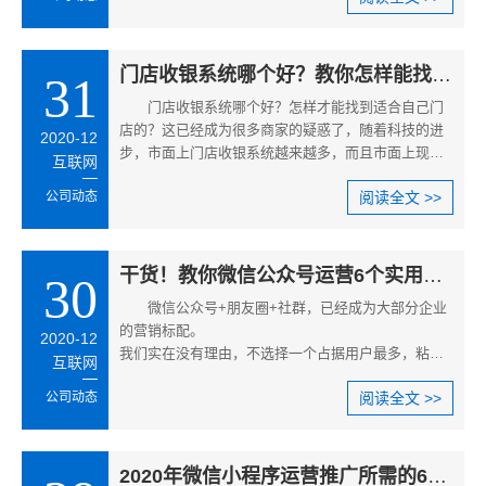
无数人的亲身经历似乎在说，0基础小白只要找对方
法，也可能搭上直播风口起飞，宅家一部手机，实现
月入过万的梦。
门店收银系统哪个好？教你怎样能找到适合自己门店的
31
门店收银系统哪个好？怎样才能找到适合自己门
店的？这已经成为很多商家的疑惑了，随着科技的进
2020-12
步，市面上门店收银系统越来越多，而且市面上现在
互联网
各种价位的只能商用设备就像雨
公司动态
阅读全文 >>
干货！教你微信公众号运营6个实用技巧！
30
微信公众号+朋友圈+社群，已经成为大部分企业
的营销标配。
2020-12
我们实在没有理由，不选择一个占据用户最多，粘性
互联网
最强的营销媒介。
公司动态
阅读全文 >>
再小的个体，都有自己的品牌，从玩公众号、朋友
圈、社群开始吧！
2020年微信小程序运营推广所需的6个要点