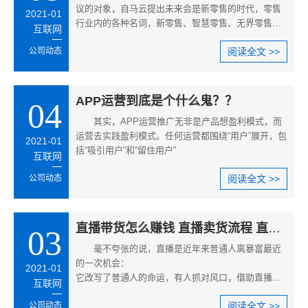
议的对象，自马云提出未来会是新零售的时代，零售
2021-01
行业内的各种名词，新零售、智慧零售、无界零售、
互联网
无人便利、网红电商、刷脸支付等等，各种新概念层
公司动态
阅读全文 >>
出不穷，正好也符合当下零售行业内的一种潮流趋
势，是对传统零售业进行着冲击，而且这个趋势还愈
演愈烈，那么给生活带来了什么样的影响呢？
APP运营到底是个什么鬼？？
04
其实，APP运营推广无非是产品想盈利模式，而
运营去实践盈利模式。任何运营都围绕“用户”展开，包
2021-01
括“吸引用户”和“留住用户”
互联网
公司动态
阅读全文 >>
直播带货怎么赚钱 直播卖货流程 直播卖货的技巧语言
03
毫不夸张的说，直播是近年来普通人离暴富最近
的一次机会：
2021-01
它改写了普通人的命运，有人抓对风口，借助直播快
互联网
速变现；更有传统企业和个体户面临转型，利用直播
公司动态
阅读全文 >>
带货，达成业绩翻倍。