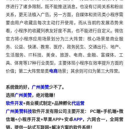
序进行了诸多限制，既不能推送消息，也没有订阅关系和粉丝
关系，更无法植入广告。另一方面，自媒体和资讯类小程序需
要由用户收藏且每次主动打开使用，而从当前的发展态势来
看，小程序的收藏列表友好度不高，也不能进行自定义。微信
官方将小程序应用场景划分为三大阵营：核心场景是商业服
务、公益、快递、教育、医疗、政务民生、交通出行、地产、
生活服务、IT科技、美食、旅游、电商、金融、富媒体、工
具、体育等17种行业类型，主要体现小程序在效率提升方面的
价值；第二大阵营是类
电商
场景；其余则可归为第三大阵营。
系统做的好，
广州美赞
少不了。
选择
广州美赞
，绝对稳赚！
软件开发
+商业模式制定+品牌孵化
代运营
广州美赞科技
软件开发有限公司主要开发： PC端+手机端+微
信端+小程序开发+苹果APP+安卓
APP
，六网合一，全网营
销，提供一站式互联网+解决方案的软件系统！