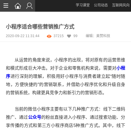
学习课堂
公司动态
互联网风向
首页
小程序适合哪些营销推广方式
网站设计
2020-09-22 11:31:44
37215
99
编辑：
美赞科技
App定制
微信开发
从运营的角度来说，小程序的出现，将对原有的运营思维
案例鉴赏
和模式形成巨大冲击。对于企业和零售机构来说，需要对
小程
序
进行深刻的理解，积极用好小程序与消费者建立起“随时随
解决方案
地，方便快捷的”的营销联系，并借助小程序优化和升级自身
资讯
的营销系统，构建更具竞争力和新引力的营销形态。
当前的微信小程序主要有以下几种推广方式：线下二维码
推广、通过
公众号
的粉丝直接进入小程序、通过搜索功能、分
享传播的方式和第三方小程序商店5种推广方式。其中，线下