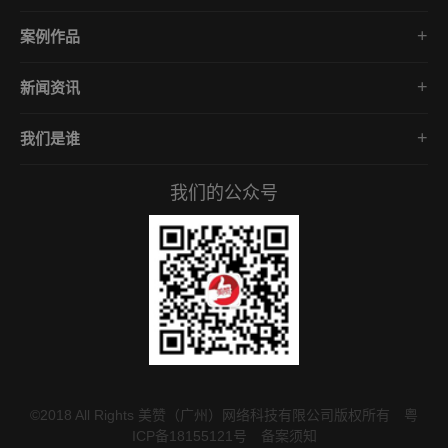
品牌网站策划
电商App开发
营销网站设计
案例作品
餐饮App开发
外贸网站建设
直播案例展示
金融App开发
商城网站定制
新闻资讯
公众号案例精选
医疗App开发
学习课堂
小程序案例精选
社交App开发
我们是谁
公司动态
微课堂案例精选
企业文化
互联网风向
APP案例精选
我们的公众号
服务承诺
常见问答
付款资料
©2018 All Rights 美赞（广州）网络科技有限公司版权所有
粤
ICP备18155121号
备案须知