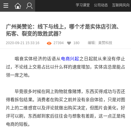
学习课堂
公司动态
互联网风向
首页
广州美赞论：线下与线上，哪个才是实体店引流、
网站设计
拓客、裂变的致胜武器？
App定制
2020-09-21 15:33:16
27394
180
编辑：
美赞科技
微信开发
唱衰实体经济的话语从
电商兴起
之日起就从来没有停止
案例鉴赏
过，不论线上交易占比以什么样的速度增加，实体店总是能占
领一席之地。
解决方案
资讯
毕竟很多时候在网上购物就像赌博，东西买得成功与否还
得看拆包结果。消费者在购买之前并没有亲自体验，只是对图
片上的二维感官以及评论就做出购买决定，但图片会美化，好
评可以刷，东西邮到家后往往会与想象有差距，这一点正是纯
电商的短板。