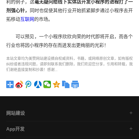
利的例子，这
毫无疑问给线下实体店开发小程序的进程打了一
剂强心针，
同时也促使其他行业开始抓紧脚步通过小程序去开
拓移动
互联网
的市场。
可以预见，一个小程序欣欣向荣的时代即将开启，而各个
行业也将因小程序的存在而迸发出更绚丽的光彩！
本站文章均为美赞
网站建设
摘自权威资料，书籍，或网络原创文章，如有版权
纠纷或者违规问题，请即刻联系我们删除，我们欢迎您分享，引用和转载，我
们谢绝直接复制和抄袭！感谢...
网站建设
集团企业官网
App开发
品牌网站策划