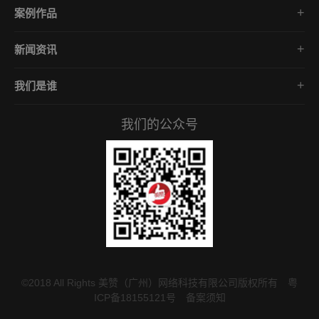
电商App开发
营销网站设计
案例作品
餐饮App开发
外贸网站建设
直播案例展示
金融App开发
商城网站定制
新闻资讯
公众号案例精选
医疗App开发
学习课堂
小程序案例精选
社交App开发
我们是谁
公司动态
微课堂案例精选
企业文化
互联网风向
APP案例精选
我们的公众号
服务承诺
常见问答
付款资料
©2018 All Rights 美赞（广州）网络科技有限公司版权所有
粤
ICP备18155121号
备案须知