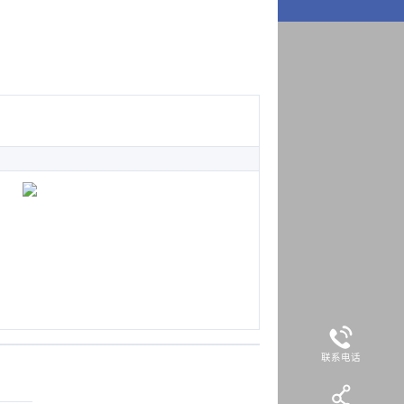
！
中源云管家（图文）
WEB DESIGN
18578797999
联系电话