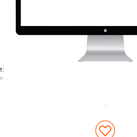
述：
）...