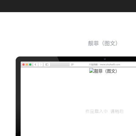
靓菲（图文）