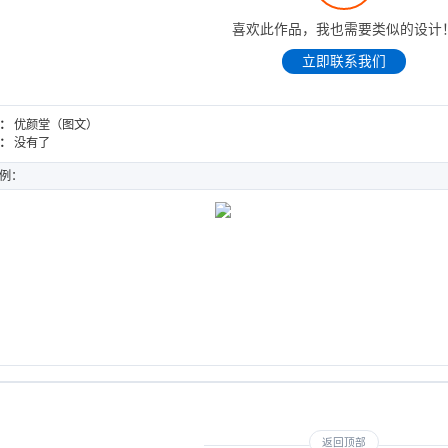
喜欢此作品，我也需要类似的设计
立即联系我们
：
优颜堂（图文）
：
没有了
例：
堂（图文）
惠美城(图文)
DESIGN
WEB DESIGN
返回顶部