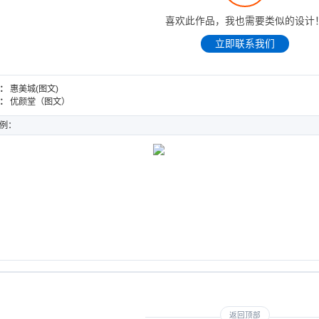
喜欢此作品，我也需要类似的设计
立即联系我们
：
惠美城(图文)
：
优颜堂（图文）
例：
堂（图文）
中源云管家（图文）
DESIGN
WEB DESIGN
返回顶部