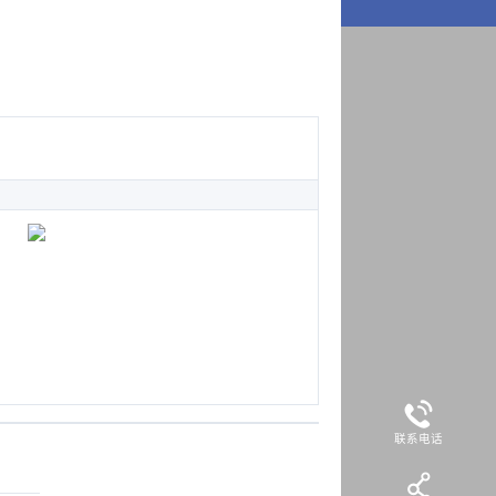
！
惠美城(图文)
WEB DESIGN
18578797999
联系电话