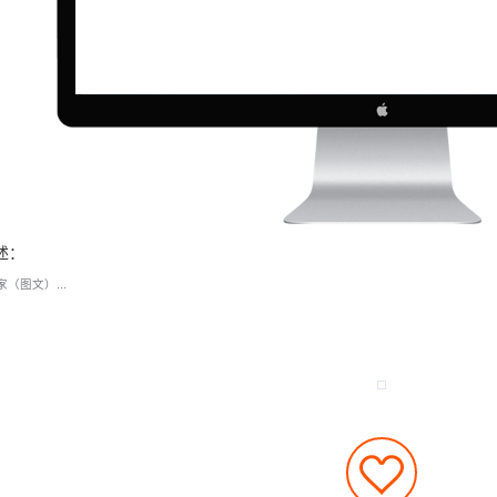
述：
（图文）...