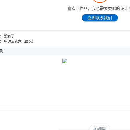
喜欢此作品，我也需要类似的设计
立即联系我们
：
没有了
：
中源云管家（图文）
例：
堂（图文）
中源云管家（图文）
DESIGN
WEB DESIGN
返回顶部