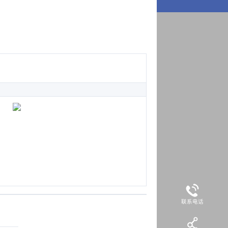
！
靓菲（图文）
WEB DESIGN
18578797999
联系电话