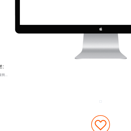
述：
例...