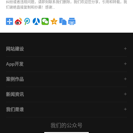
纠纷或者违规问题，请即刻联系我们删除，我们欢迎您分享，引用和转载，我
们谢绝直接复制和抄袭！感谢...
网站建设
集团企业官网
App开发
品牌网站策划
电商App开发
营销网站设计
案例作品
餐饮App开发
外贸网站建设
直播案例展示
金融App开发
商城网站定制
新闻资讯
公众号案例精选
医疗App开发
学习课堂
小程序案例精选
社交App开发
我们是谁
公司动态
微课堂案例精选
企业文化
互联网风向
APP案例精选
我们的公众号
服务承诺