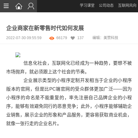
学习课堂
公司动态
互联网风向
首页
企业商家在新零售时代如何发展
网站设计
2022-07-30 09:55:59
66179
137
编辑：
美赞科技
App定制
微信开发
信息化社会，互联网化已经成为一种趋势，要想不被
案例鉴赏
市场抛弃，就必须跟上这个社会的节奏。
企业展示类型的小程序定制开发相当于企业的小程序
解决方案
版本的官网，但是比PC端官网的受众群体更加广泛——因为
资讯
小程序的命名是不能重复的，率先注册自己品牌企业的小程
序，能够有效避免同行的恶意竞争；此外，小程序能够辅助企
业销售，展示企业的形象和产品服务，更容易获取商业机会，
就像一张行走的企业名片。