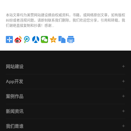
本站文章均为美赞
网站建设
摘自权威资料，书籍，或网络原创文章，如有版权
纠纷或者违规问题，请即刻联系我们删除，我们欢迎您分享，引用和转载，我
们谢绝直接复制和抄袭！感谢...
网站建设
集团企业官网
App开发
品牌网站策划
电商App开发
营销网站设计
案例作品
餐饮App开发
外贸网站建设
直播案例展示
金融App开发
商城网站定制
新闻资讯
公众号案例精选
医疗App开发
学习课堂
小程序案例精选
社交App开发
我们是谁
公司动态