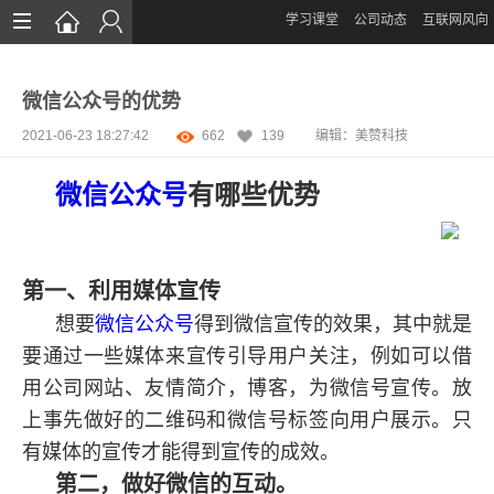
学习课堂
公司动态
互联网风向
首页
微信公众号的优势
网站设计
2021-06-23 18:27:42
662
139
编辑：
美赞科技
App定制
微信公众号
有哪些优势
微信开发
案例鉴赏
第一、利用媒体宣传
解决方案
想要
微信公众号
得到微信宣传的效果，其中就是
资讯
要通过一些媒体来宣传引导用户关注，例如可以借
用公司网站、友情简介，博客，为微信号宣传。放
上事先做好的二维码和微信号标签向用户展示。只
有媒体的宣传才能得到宣传的成效。
第二，做好微信的互动。