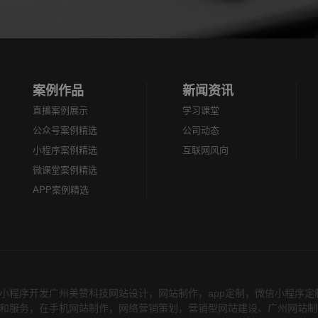
网站是没有从
品&hellip;&hellip;变化：认
次披露餐饮..
知方式、触...
案例作品
新闻资讯
直播案例展示
学习课堂
公众号案例精选
公司动态
小程序案例精选
互联网风向
微课堂案例精选
APP案例精选
小程序开发广州美赞科技网站设计，网站制作，app定制，微信小程序
术开发和服务，在手机网站制作，网络营销策划，营销型网站建设、广州网站