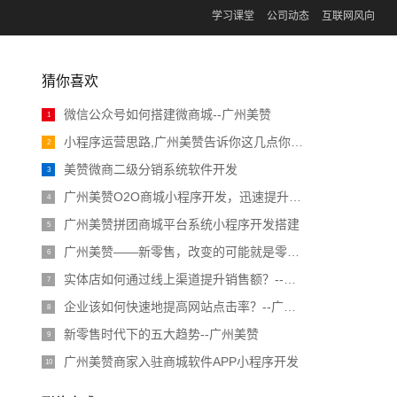
学习课堂
公司动态
互联网风向
猜你喜欢
微信公众号如何搭建微商城--广州美赞
1
小程序运营思路,广州美赞告诉你这几点你不得不知道！
2
美赞微商二级分销系统软件开发
3
广州美赞O2O商城小程序开发，迅速提升流量
4
广州美赞拼团商城平台系统小程序开发搭建
5
广州美赞——新零售，改变的可能就是零售的本质
6
实体店如何通过线上渠道提升销售额？--广州美赞
7
企业该如何快速地提高网站点击率？--广州美赞
8
新零售时代下的五大趋势--广州美赞
9
广州美赞商家入驻商城软件APP小程序开发
10